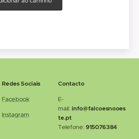
icionar ao carrinho
Redes Sociais
Contacto
Facebook
E-
info@falcoesnooes
mail:
Instagram
te.pt
915076384
Telefone: