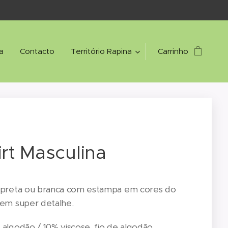
a
Contacto
Território Rapina
Carrinho
irt Masculina
 preta ou branca com estampa em cores do
 em super detalhe.
algodão / 10% viscose, fio de algodão