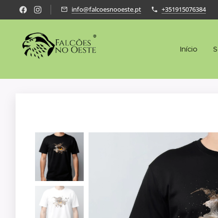
info@falcoesnooeste.pt
+351915076384
Início
S