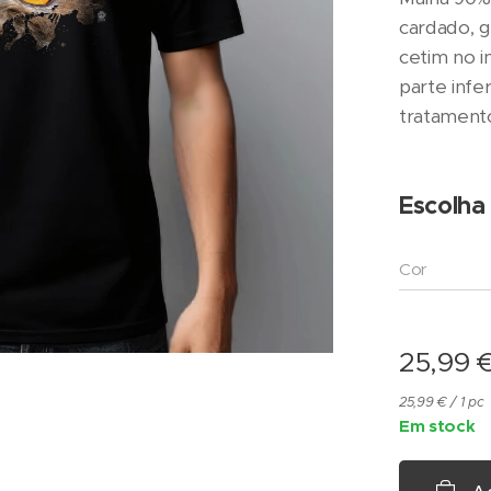
cardado, g
cetim no i
parte infer
tratamento
Escolha
Cor
25,99
25,99 € / 1 pc
Em stock